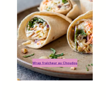
embre
Wrap fraîcheur
au Choudou
Le plein de crudités
Prêt en 5 min
bre
Wrap fraîcheur au Choudou