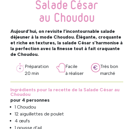
Salade César
au Choudou
Aujourd’hui, on revisite l’incontournable salade
déjeuner à la mode Choudou. Élégante, croquante
et riche en textures, la salade César s’harmonise à
la perfection avec la finesse tout à fait craquante
de Choudou.
Préparation
Facile
Très bon
20 min
à réaliser
marché
Ingrédients pour la recette de la Salade César au
Choudou
pour 4 personnes
1 Choudou
12 aiguillettes de poulet
4 œufs
1 gousse d’ail