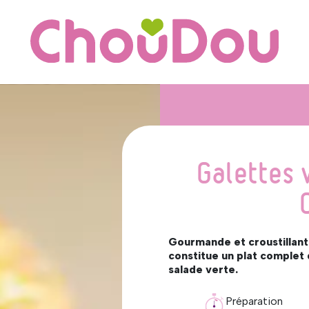
Galettes 
Gourmande et croustillant
constitue un plat complet
salade verte.
Préparation