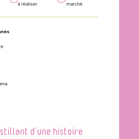
à réaliser
marché
nnes
re
zena
stillant d’une histoire