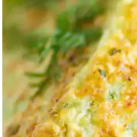
Bagel à la truite fumée et Cho
Sando Sandwich japonais au C
Sandwich club Choudou au pes
Salade César au Choudou
Coleslaw maison gourmand
Galettes de Choudou
Salade de Choudou au sésame
Poêlée Choudou au gingembre