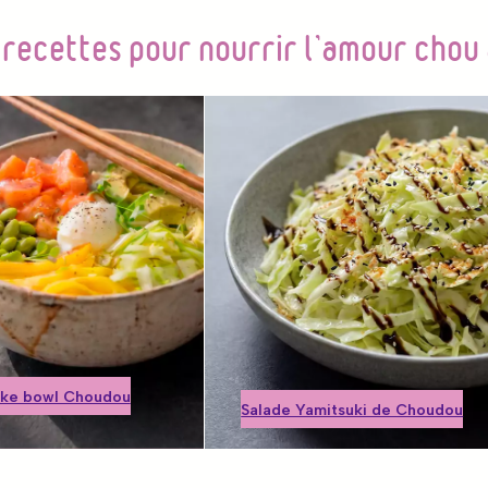
 recettes pour nourrir l’amour chou 
Salade Yamitsuki
ke bowl Choudou
Choudou
ol repas inspiration
Salade japonaise
Hawaï
traditionnelle
Prêt en 15 min
Prête en 15 min
ke bowl Choudou
Salade Yamitsuki de Choudou