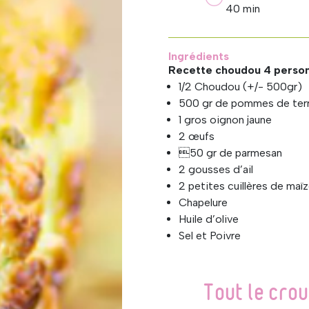
udou
40 min
houdou
Ingrédients
Recette choudou 4 perso
to
1/2 Choudou (+/- 500gr)
500 gr de pommes de ter
1 gros oignon jaune
2 œufs
50 gr de parmesan
2 gousses d’ail
2 petites cuillères de maï
Chapelure
Huile d’olive
Sel et Poivre
Tout le crou