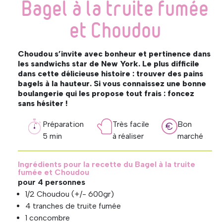
Bagel à la truite fumée
et Choudou
Choudou s’invite avec bonheur et pertinence dans
les sandwichs star de New York. Le plus difficile
dans cette délicieuse histoire : trouver des pains
bagels à la hauteur. Si vous connaissez une bonne
boulangerie qui les propose tout frais : foncez
sans hésiter !
Préparation
Très facile
Bon
5 min
à réaliser
marché
Ingrédients pour la recette du Bagel à la truite
fumée et Choudou
pour 4 personnes
1/2 Choudou (+/- 600gr)
4 tranches de truite fumée
1 concombre